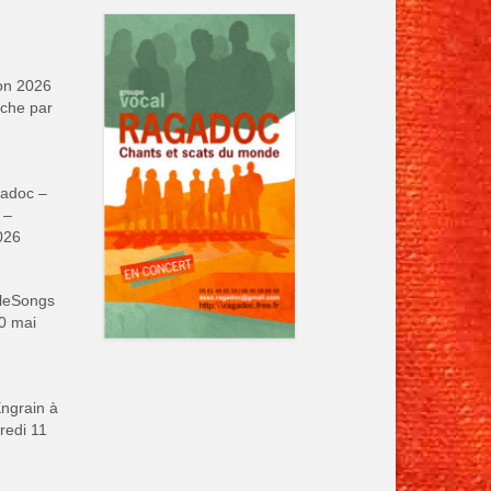
on 2026
che par
adoc –
 –
026
leSongs
0 mai
ngrain à
redi 11