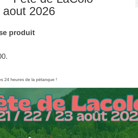
 aout 2026
e produit
00.
es 24 heures de la pétanque !