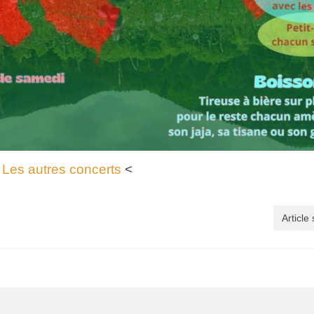
>
Les autres concerts
<
Article