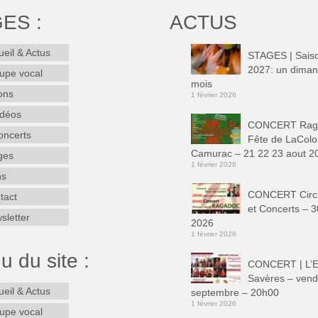
ES :
ACTUS
ueil & Actus
STAGES | Sais
2027: un diman
upe vocal
mois
ons
1 février 2026
idéos
CONCERT Rag
oncerts
Fête de LaColo
Camurac – 21 22 23 aout 2
ges
1 février 2026
ns
CONCERT Circ
tact
et Concerts – 3
sletter
2026
1 février 2026
 du site :
CONCERT | L’E
Savères – vend
ueil & Actus
septembre – 20h00
1 février 2026
upe vocal