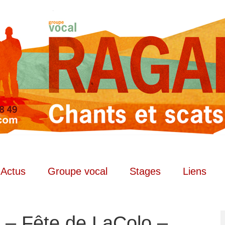
 Actus
Groupe vocal
Stages
Liens
 Fête de LaColo –