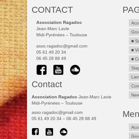
CONTACT
PAG
Association Ragadoc
Acc
Jean-Marc Lavie
Gro
Midi-Pyrénées – Toulouse
■ S
asso.ragadoc@gmail.com
■ V
05 61 49 20 34
06 45 28 88 49
■ C
Sta
Lie
Contact
Con
New
Association Ragadoc
Jean-Marc Lavie
Midi-Pyrénées – Toulouse
Menu
asso.ragadoc@gmail.com
05 61 49 20 34 – 06 45 28 88 49
Acc
Gro