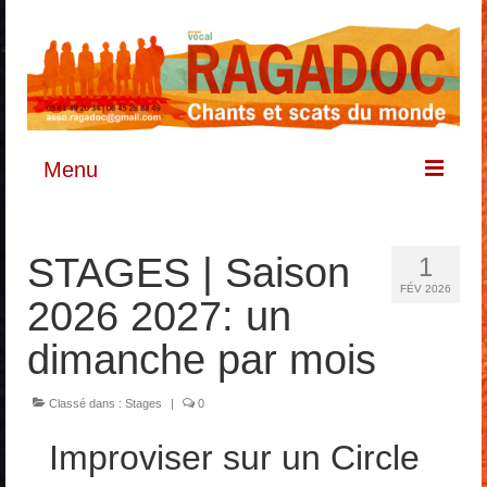
Menu
Accueil & Actus
STAGES | Saison
1
Groupe vocal
FÉV 2026
2026 2027: un
Le groupe
dimanche par mois
Sons et Paroles
Classé dans :
Stages
|
0
Vidéos
Improviser sur un Circle
Concerts